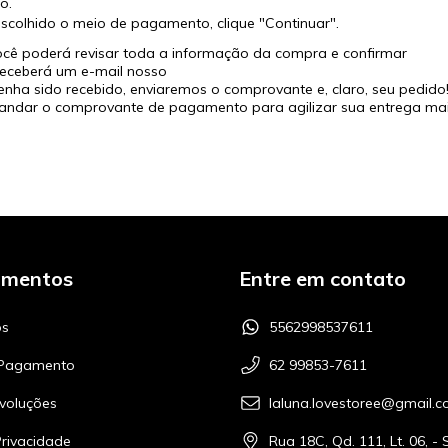
o.
scolhido o meio de pagamento, clique "Continuar".
cê poderá revisar toda a informação da compra e confirmar
receberá um e-mail nosso
ha sido recebido, enviaremos o comprovante e, claro, seu pedido
ndar o comprovante de pagamento para agilizar sua entrega mais
amentos
Entre em contato
s
5562998537611
 Pagamento
62 99853-7611
voluções
laluna.lovestoree@gmail.
Privacidade
Rua 18C, Qd. 111, Lt. 06, - 