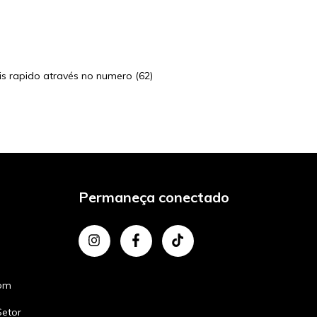
!
 rapido através no numero (62)
Permaneça conectado
com
Setor