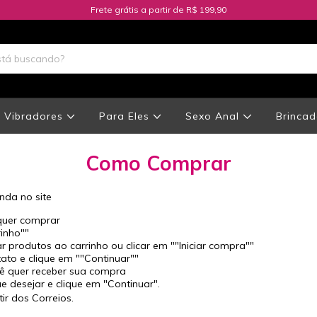
Frete grátis a partir de R$ 199,90
Vibradores
Para Eles
Sexo Anal
Brincad
Como Comprar
nda no site
quer comprar
rinho""
r produtos ao carrinho ou clicar em ""Iniciar compra""
to e clique em ""Continuar""
ê quer receber sua compra
e desejar e clique em "Continuar".
ir dos Correios.