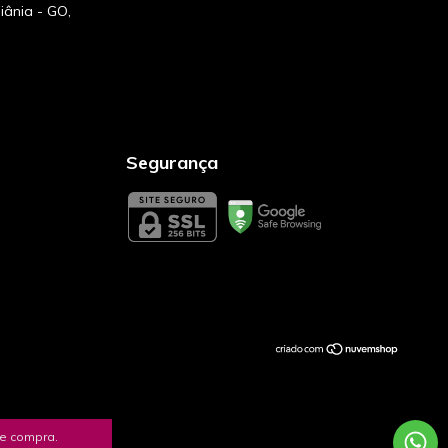
iânia - GO,
Segurança
de compra.