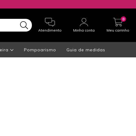
0
Atendimento
Minha conta
Meu carrinho
eira
Pompoarismo
Guia de medidas