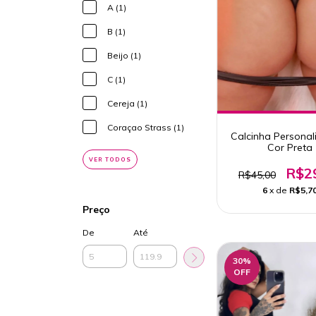
A (1)
B (1)
Beijo (1)
C (1)
Cereja (1)
Coraçao Strass (1)
Calcinha Personali
Cor Preta
VER TODOS
R$2
R$45,00
6
x de
R$5,7
Preço
De
Até
30
%
OFF