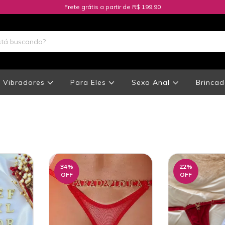
Frete grátis a partir de R$ 199,90
Vibradores
Para Eles
Sexo Anal
Brincad
34
%
22
%
OFF
OFF