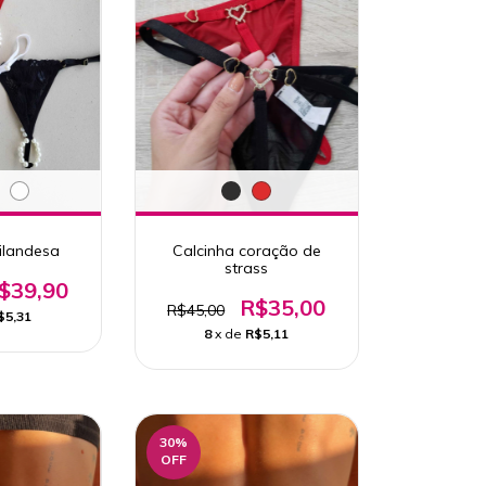
ailandesa
Calcinha coração de
strass
$39,90
R$35,00
R$45,00
$5,31
8
x de
R$5,11
30
%
OFF