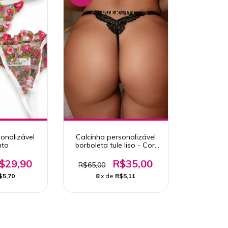
onalizável
Calcinha personalizável
nto
borboleta tule liso - Cor:
Preto
$29,90
R$35,00
R$65,00
$5,70
8
x de
R$5,11