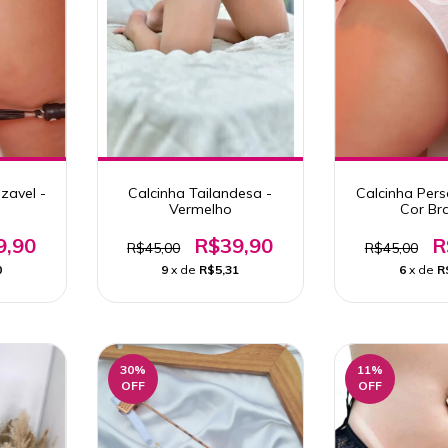
zavel -
Calcinha Tailandesa -
Calcinha Pers
Vermelho
Cor Br
9,90
R$39,90
R
R$45,00
R$45,00
0
9
x de
R$5,31
6
x de
R
30
%
11
%
OFF
OFF