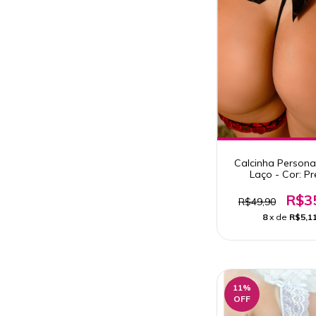
Calcinha Persona
Laço - Cor: Pr
R$3
R$49,90
8
x de
R$5,1
11
%
OFF