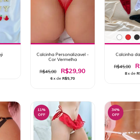
ji
Calcinha Personalizavel -
Calcinha d
Cor Vermelha
R
R$45,00
R$29,90
R$45,00
8
x de
R
6
x de
R$5,70
11
%
34
%
OFF
OFF