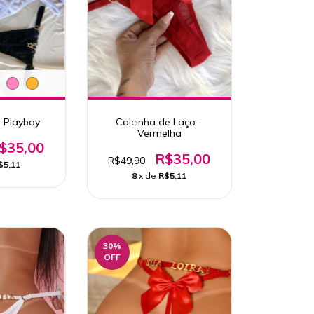
a Playboy
Calcinha de Laço -
Vermelha
$35,00
R$35,00
R$49,90
$5,11
8
x de
R$5,11
30
%
OFF