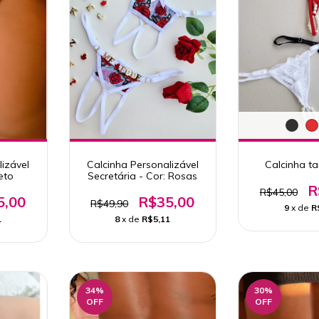
lizável
Calcinha Personalizável
Calcinha t
eto
Secretária - Cor: Rosas
R
R$45,00
5,00
R$35,00
R$49,90
9
x de
R
1
8
x de
R$5,11
34
%
30
%
OFF
OFF