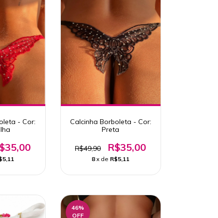
leta - Cor:
Calcinha Borboleta - Cor:
lha
Preta
$35,00
R$35,00
R$49,90
$5,11
8
x de
R$5,11
46
%
OFF