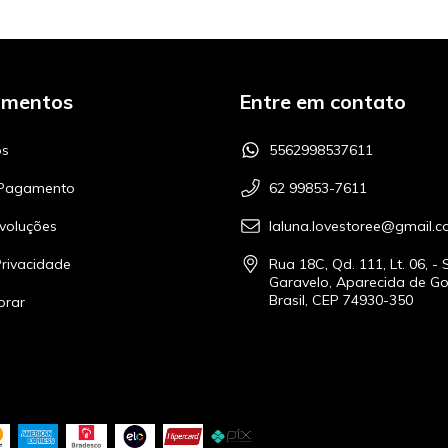
amentos
Entre em contato
s
5562998537611
 Pagamento
62 99853-7611
voluções
laluna.lovestoree@gmail.
Privacidade
Rua 18C, Qd. 111, Lt. 06, - 
Garavelo, Aparecida de Go
Brasil, CEP 74930-350
rar