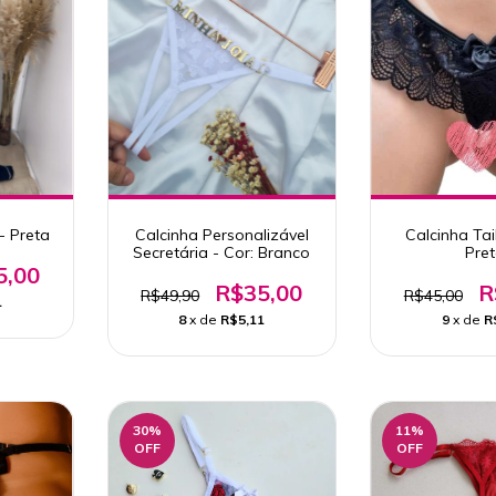
- Preta
Calcinha Personalizável
Calcinha Ta
Secretária - Cor: Branco
Pre
5,00
R$35,00
R
R$49,90
R$45,00
1
8
x de
R$5,11
9
x de
R
30
%
11
%
OFF
OFF