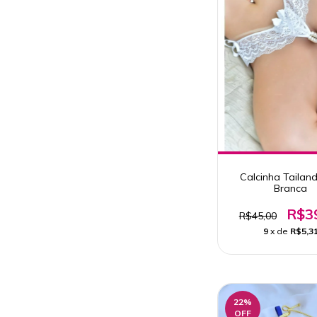
Calcinha Tailan
Branca
R$3
R$45,00
9
x de
R$5,3
22
%
OFF