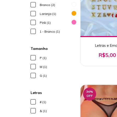
Branco (2)
Laranja (1)
Pink (1)
1 - Branco (1)
Letras e Emo
Tamanho
R$5,00
P (1)
M (1)
G (1)
34
%
Letras
OFF
# (1)
& (1)