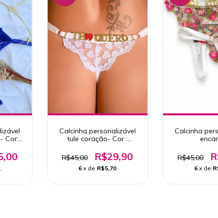
lizável
Calcinha personalizável
Calcinha pers
- Cor:
tule coração- Cor :
enca
a
Branca
5,00
R$29,90
R
R$45,00
R$45,00
1
6
x de
R$5,70
6
x de
R