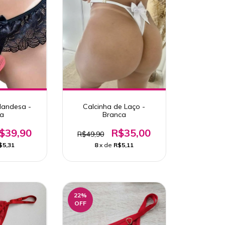
ilandesa -
Calcinha de Laço -
ta
Branca
$39,90
R$35,00
R$49,90
$5,31
8
x de
R$5,11
22
%
OFF