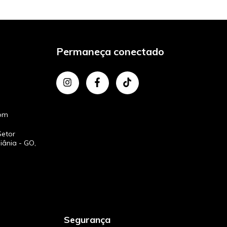
Permaneça conectado
com
Setor
iânia - GO,
Segurança