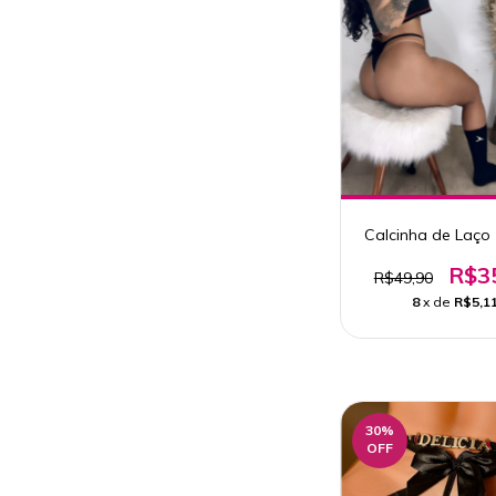
Calcinha de Laço 
R$3
R$49,90
8
x de
R$5,1
30
%
OFF