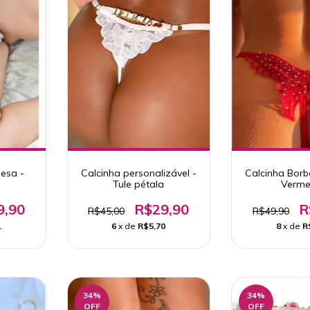
desa -
Calcinha personalizável -
Calcinha Borbo
Tule pétala
Verme
9,90
R$29,90
R
R$45,00
R$49,90
1
6
x de
R$5,70
8
x de
R
34
%
34
%
OFF
OFF