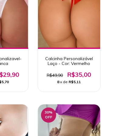
onalizavel-
Calcinha Personalizável
anca
Laço - Cor: Vermelho
$29,90
R$35,00
R$49,90
$5,70
8
x de
R$5,11
30
%
OFF