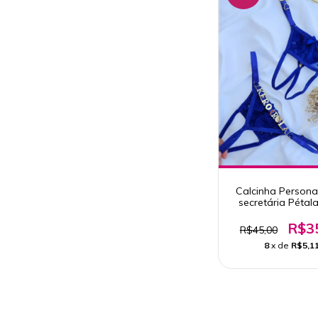
Calcinha Persona
secretária Pétala
Azul Canet
R$3
R$45,00
8
x de
R$5,1