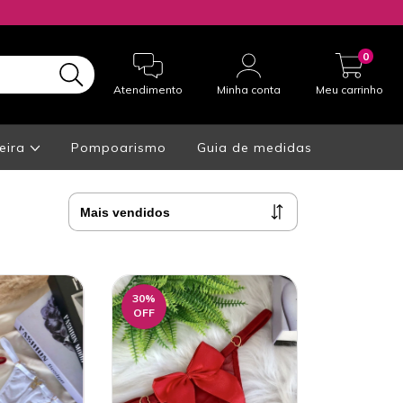
0
Atendimento
Minha conta
Meu carrinho
eira
Pompoarismo
Guia de medidas
30
%
OFF