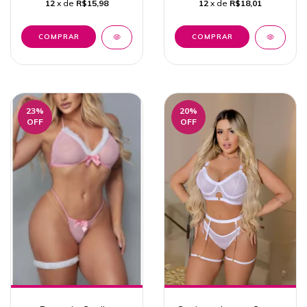
12
x de
R$15,98
12
x de
R$18,01
COMPRAR
COMPRAR
23
%
20
%
OFF
OFF