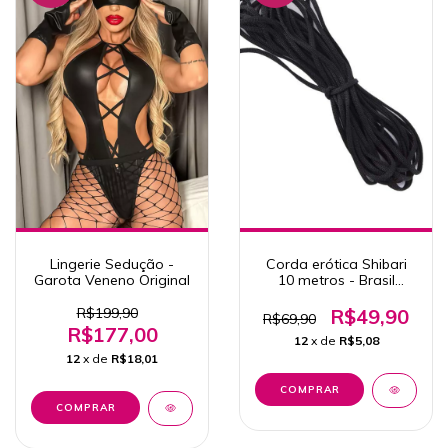
Lingerie Sedução -
Corda erótica Shibari
Garota Veneno Original
10 metros - Brasil
Fetiche - Preto
R$199,90
R$49,90
R$69,90
R$177,00
12
x de
R$5,08
12
x de
R$18,01
COMPRAR