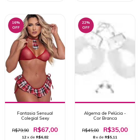
16
%
22
%
OFF
OFF
Fantasia Sensual
Algema de Pelúcia -
Colegial Sexy
Cor Branca
R$67,00
R$35,00
R$79,90
R$45,00
12
x de
R$6,82
8
x de
R$5,11