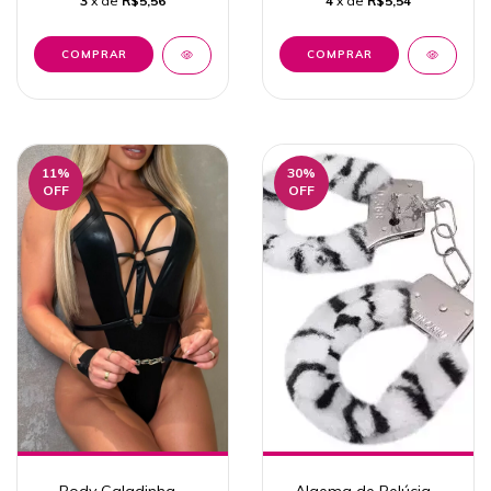
3
x de
R$5,56
4
x de
R$5,54
11
%
30
%
OFF
OFF