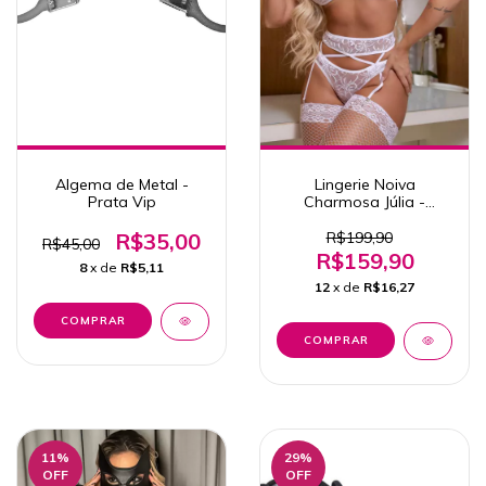
Algema de Metal -
Lingerie Noiva
Prata Vip
Charmosa Júlia -
Garota Veneno Original
R$35,00
R$199,90
R$45,00
R$159,90
8
x de
R$5,11
12
x de
R$16,27
COMPRAR
11
%
29
%
OFF
OFF