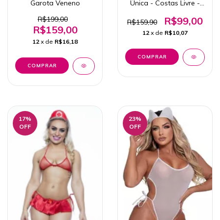
Garota Veneno
Única - Costas Livre -
Yaffa
R$199,00
R$99,00
R$159,90
R$159,00
12
x de
R$10,07
12
x de
R$16,18
COMPRAR
17
%
23
%
OFF
OFF