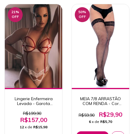
21
%
50
%
OFF
OFF
Lingerie Enfermeira
MEIA 7/8 ARRASTÃO
Levada - Garota
COM RENDA - Cor
Veneno Original
Preto
R$199,90
R$29,90
R$59,90
R$157,00
6
x de
R$5,70
12
x de
R$15,98