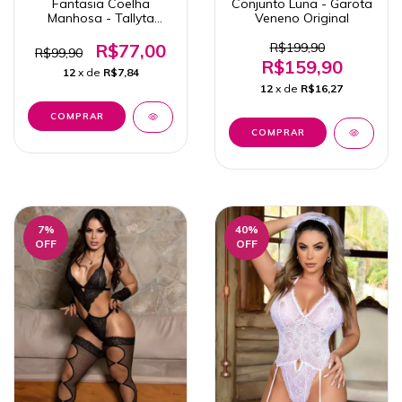
Fantasia Coelha
Conjunto Luna - Garota
Manhosa - Tallyta
Veneno Original
Lingerie
R$77,00
R$199,90
R$99,90
R$159,90
12
x de
R$7,84
12
x de
R$16,27
COMPRAR
7
%
40
%
OFF
OFF