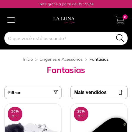
Frete grátis a partir de R$ 199,90
0
Início
>
Lingeries e Acessórios
>
Fantasias
Fantasias
Filtrar
30
%
25
%
OFF
OFF