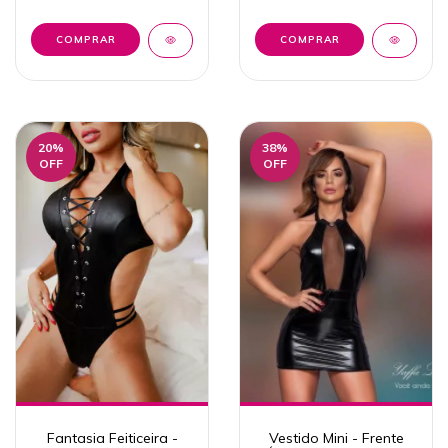
20
%
38
%
OFF
OFF
Fantasia Feiticeira -
Vestido Mini - Frente