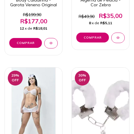
Body Caladinha -
Algema de Pelúcia -
Garota Veneno Original
Cor Zebra
R$199,90
R$35,00
R$49,90
R$177,00
8
x de
R$5,11
12
x de
R$18,01
COMPRAR
29
%
30
%
OFF
OFF