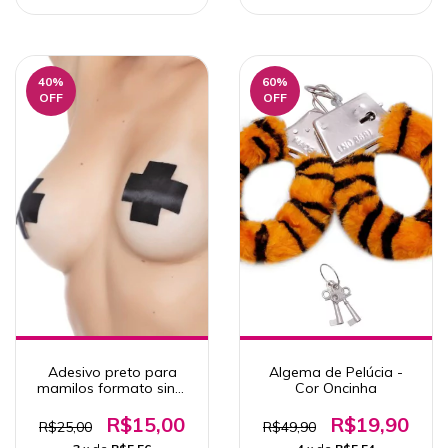
40
%
60
%
OFF
OFF
Adesivo preto para
Algema de Pelúcia -
mamilos formato sinal
Cor Oncinha
mais 1 par Yaffa
Lingerie
R$15,00
R$19,90
R$25,00
R$49,90