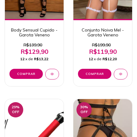
Body Sensual Cupido -
Conjunto Noiva Mel -
Garota Veneno
Garota Veneno
R$139,90
R$199,90
R$129,90
R$119,90
12
x de
R$13,22
12
x de
R$12,20
COMPRAR
COMPRAR
29
%
30
%
OFF
OFF