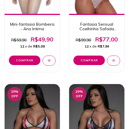
Mini-fantasia Bombeira
Fantasia Sensual
- Ana Intima
Coelhinha Safada
Tallyta Moda
Apimentada
R$49,90
R$77,00
R$59,90
R$99,90
12
x de
R$5,08
12
x de
R$7,84
29
%
29
%
OFF
OFF