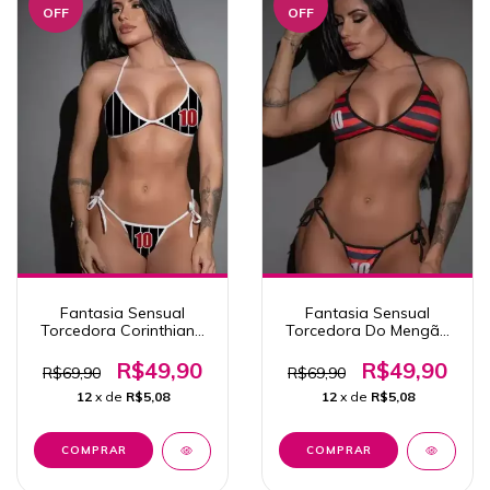
OFF
OFF
Fantasia Sensual
Fantasia Sensual
Torcedora Corinthiana
Torcedora Do Mengão
Pimenta Sexy
Pimenta Sexy
R$49,90
R$49,90
R$69,90
R$69,90
12
x de
R$5,08
12
x de
R$5,08