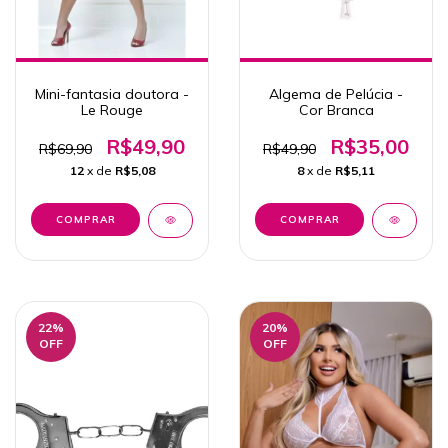
Mini-fantasia doutora -
Algema de Pelúcia -
Le Rouge
Cor Branca
R$49,90
R$35,00
R$69,90
R$49,90
12
x de
R$5,08
8
x de
R$5,11
22
%
20
%
OFF
OFF