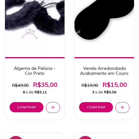
Algema de Pelúcia -
Venda Arredondada
Cor Preto
Acabamento em Couro
R$35,00
R$15,00
R$49,90
R$19,90
8
x de
R$5,11
3
x de
R$5,56