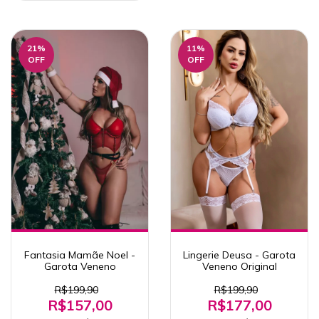
21
%
11
%
OFF
OFF
Fantasia Mamãe Noel -
Lingerie Deusa - Garota
Garota Veneno
Veneno Original
R$199,90
R$199,90
R$157,00
R$177,00