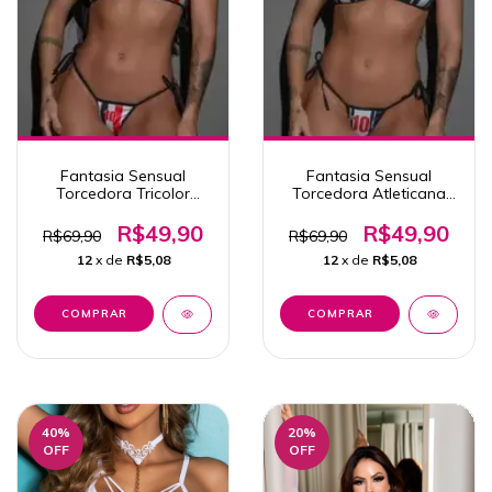
Fantasia Sensual
Fantasia Sensual
Torcedora Tricolor
Torcedora Atleticana
Pimenta Sexy
Pimenta Sexy
R$49,90
R$49,90
R$69,90
R$69,90
12
x de
R$5,08
12
x de
R$5,08
40
%
20
%
OFF
OFF