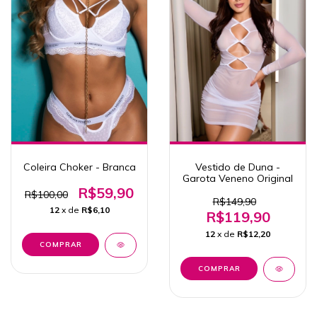
Coleira Choker - Branca
Vestido de Duna -
Garota Veneno Original
R$59,90
R$100,00
R$149,90
12
x de
R$6,10
R$119,90
12
x de
R$12,20
COMPRAR