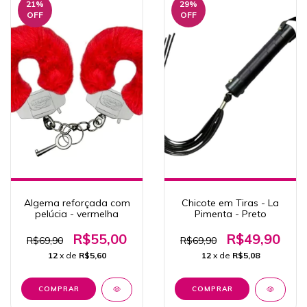
21
%
29
%
OFF
OFF
Algema reforçada com
Chicote em Tiras - La
pelúcia - vermelha
Pimenta - Preto
R$55,00
R$49,90
R$69,90
R$69,90
12
x de
R$5,60
12
x de
R$5,08