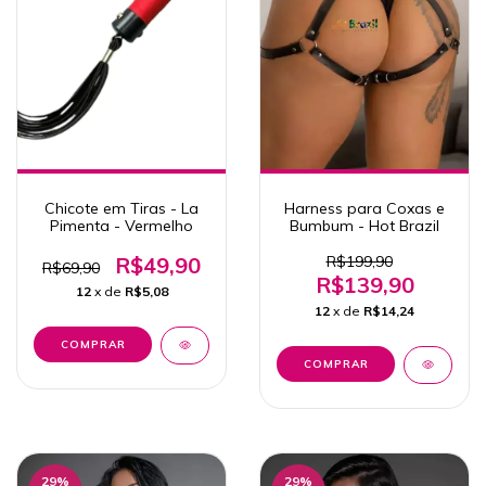
Chicote em Tiras - La
Harness para Coxas e
Pimenta - Vermelho
Bumbum - Hot Brazil
R$49,90
R$199,90
R$69,90
R$139,90
12
x de
R$5,08
12
x de
R$14,24
29
%
29
%