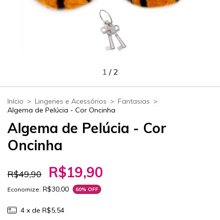
1
/
2
Início
>
Lingeries e Acessórios
>
Fantasias
>
Algema de Pelúcia - Cor Oncinha
Algema de Pelúcia - Cor
Oncinha
R$19,90
R$49,90
R$30,00
Economize:
60
% OFF
4
x de
R$5,54