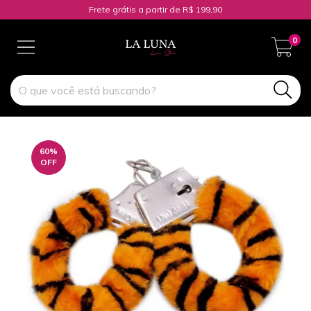
Frete grátis a partir de R$ 199,90
0
60
%
OFF