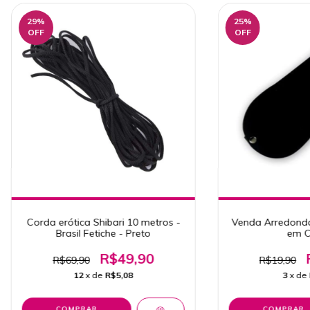
29
%
25
%
OFF
OFF
Corda erótica Shibari 10 metros -
Venda Arredond
Brasil Fetiche - Preto
em C
R$49,90
R$69,90
R$19,90
12
x de
R$5,08
3
x de