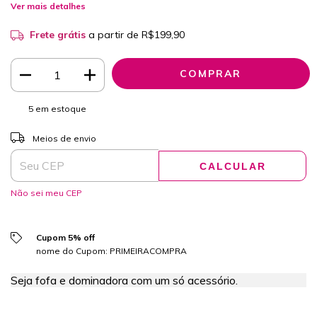
Ver mais detalhes
Frete grátis
a partir de
R$199,90
5
em estoque
ALTERAR CEP
Entregas para o CEP:
Meios de envio
CALCULAR
Não sei meu CEP
Cupom 5% off
nome do Cupom: PRIMEIRACOMPRA
Seja fofa e dominadora com um só acessório.