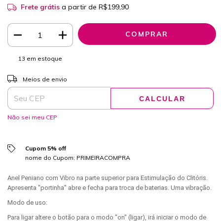
Frete grátis
a partir de
R$199,90
13
em estoque
ALTERAR CEP
Entregas para o CEP:
Meios de envio
CALCULAR
Não sei meu CEP
Cupom 5% off
nome do Cupom: PRIMEIRACOMPRA
Anel Peniano com Vibro na parte superior para Estimulação do Clitóris.
Apresenta "portinha" abre e fecha para troca de baterias. Uma vibração.
Modo de uso:
Para ligar altere o botão para o modo "on" (ligar), irá iniciar o modo de