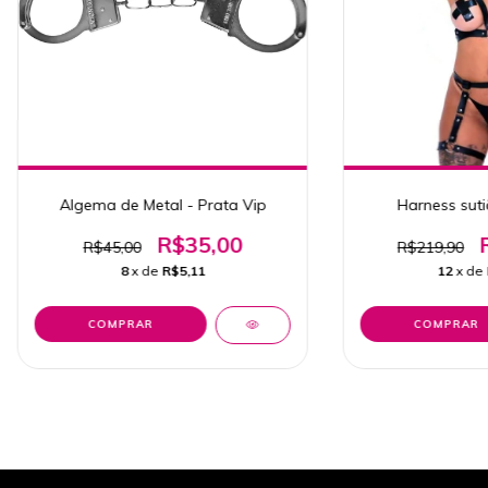
Algema de Metal - Prata Vip
Harness sutiã
R$35,00
R$45,00
R$219,90
8
x de
R$5,11
12
x de