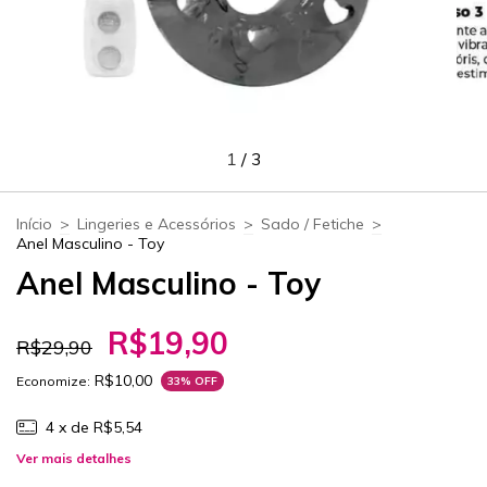
1
/
3
Início
>
Lingeries e Acessórios
>
Sado / Fetiche
>
Anel Masculino - Toy
Anel Masculino - Toy
R$19,90
R$29,90
R$10,00
Economize:
33
% OFF
4
x de
R$5,54
Ver mais detalhes