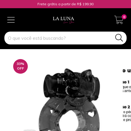
Frete grátis a partir de R$ 199,90
0
33
%
OFF