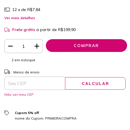
12
x de
R$7,84
Ver mais detalhes
Frete grátis
a partir de
R$199,90
2
em estoque
ALTERAR CEP
Entregas para o CEP:
Meios de envio
CALCULAR
Não sei meu CEP
Cupom 5% off
nome do Cupom: PRIMEIRACOMPRA