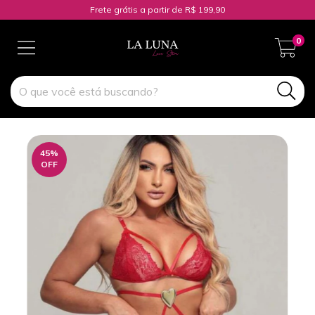
Frete grátis a partir de R$ 199,90
0
45
%
OFF