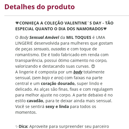
Detalhes do produto
💗
CONHEÇA A COLEÇÃO VALENTINE´S DAY - TÃO
ESPECIAL QUANTO O DIA DOS NAMORADOS
💗
O
Body
Sensual Amável
da
MIL TOQUES
é UMA
LINGERIE desenvolvida para mulheres que gostam
de peças
sensuais
,
ousadas
e com toque de
romantismo. Ele é todo fabricado em renda com
transparência, possui ótimo caimento no corpo,
valorizando e destacando suas curvas. 😍
A lingerie é composta por um
body
totalmente
sensual, (
sem bojo e aros
) com faixas na parte
central e um
coração dourado,
super lindo e
delicado. As alças são finas, fixas e com regulagem
para melhor ajuste no corpo. A parte debaixo é no
estilo
cavadão,
para te deixar ainda mais sensual.
Você se sentirá
sexy e linda
para todos os
momentos.
✨
Dica:
Aproveite para surpreender seu parceiro