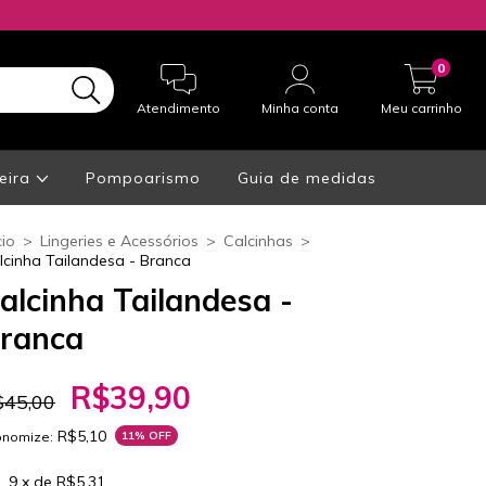
0
Atendimento
Minha conta
Meu carrinho
eira
Pompoarismo
Guia de medidas
cio
>
Lingeries e Acessórios
>
Calcinhas
>
lcinha Tailandesa - Branca
alcinha Tailandesa -
ranca
R$39,90
$45,00
R$5,10
onomize:
11
% OFF
9
x de
R$5,31