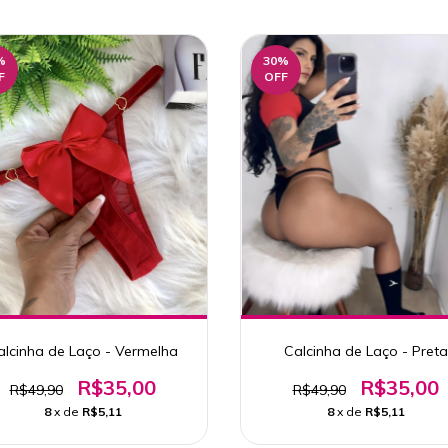
%
30
%
F
OFF
alcinha de Laço - Vermelha
Calcinha de Laço - Preta
R$35,00
R$35,00
R$49,90
R$49,90
8
x de
R$5,11
8
x de
R$5,11