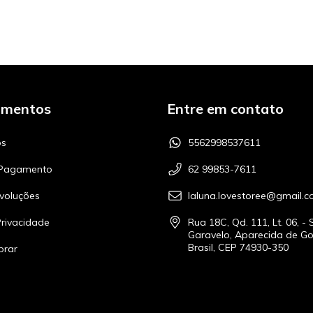
amentos
Entre em contato
s
5562998537611
 Pagamento
62 99853-7611
voluções
laluna.lovestoree@gmail.
Privacidade
Rua 18C, Qd. 111, Lt. 06, - 
Garavelo, Aparecida de Go
Brasil, CEP 74930-350
rar