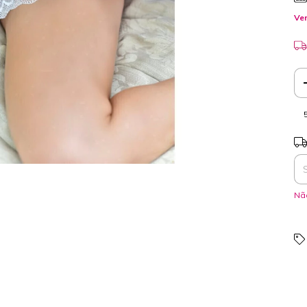
Ver
Ent
Nã