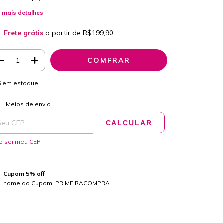
 mais detalhes
Frete grátis
a partir de
R$199,90
5
em estoque
ALTERAR CEP
regas para o CEP:
Meios de envio
CALCULAR
o sei meu CEP
Cupom 5% off
nome do Cupom: PRIMEIRACOMPRA