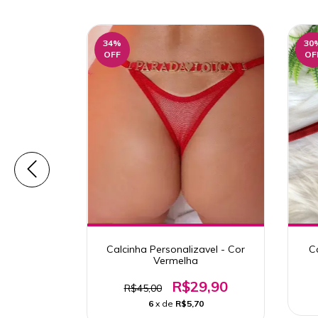
34
%
30
OFF
OF
- Vermelho
Calcinha Personalizavel - Cor
C
Vermelha
9,90
R$29,90
R$45,00
1
6
x de
R$5,70