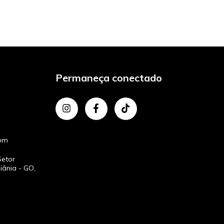
Permaneça conectado
com
Setor
iânia - GO,