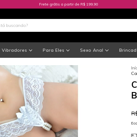
Frete grátis a partir de R$ 199,90
Vibradores
Para Eles
Sexo Anal
Brincad
Iní
Ca
C
B
R
Ec