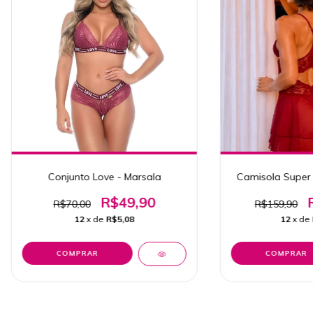
Conjunto Love - Marsala
Camisola Super 
R$49,90
R$70,00
R$159,90
12
x de
R$5,08
12
x de
COMPRAR
COMPRAR