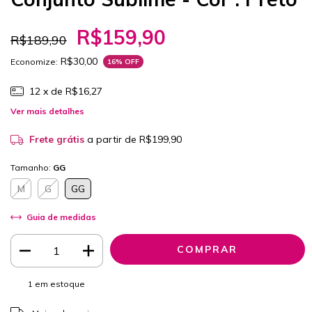
R$159,90
R$189,90
R$30,00
Economize:
16
% OFF
12
x de
R$16,27
Ver mais detalhes
Frete grátis
a partir de
R$199,90
Tamanho:
GG
M
G
GG
Guia de medidas
1
em estoque
ALTERAR CEP
Entregas para o CEP: