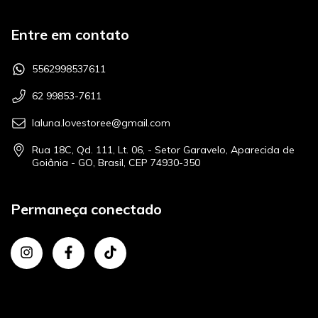
Entre em contato
5562998537611
62 99853-7611
laluna.lovestoree@gmail.com
Rua 18C, Qd. 111, Lt. 06, - Setor Garavelo, Aparecida de
Goiânia - GO, Brasil, CEP 74930-350
Permaneça conectado