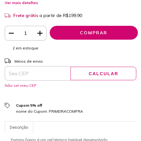
Ver mais detalhes
Frete grátis
a partir de
R$199,90
2
em estoque
ALTERAR CEP
Entregas para o CEP:
Meios de envio
CALCULAR
Não sei meu CEP
Cupom 5% off
nome do Cupom: PRIMEIRACOMPRA
Descrição
Yummy Grego é um gel térmico beijável desenvolvido