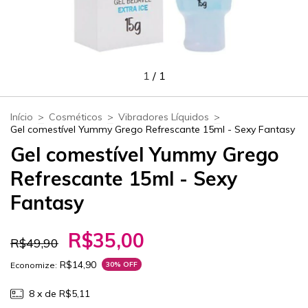
1
/
1
Início
>
Cosméticos
>
Vibradores Líquidos
>
Gel comestível Yummy Grego Refrescante 15ml - Sexy Fantasy
Gel comestível Yummy Grego
Refrescante 15ml - Sexy
Fantasy
R$35,00
R$49,90
R$14,90
Economize:
30
% OFF
8
x de
R$5,11