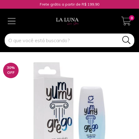
Frete grátis a partir de R$ 199,90
0
30
%
OFF