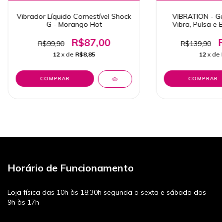
Vibrador Líquido Comestível Shock
VIBRATION - Ge
G - Morango Hot
Vibra, Pulsa e
Maça do Amo
R$87,00
R$99,90
R$139,90
12
x de
R$8,85
12
x de
Horário de Funcionamento
Loja física das 10h às 18:30h segunda a sexta e sábado das
9h às 17h