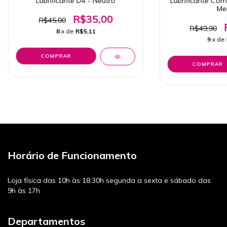
Lubrificante D4 - Neutro
Lubrificante Com
Me
R$35,00
R$45,00
R$49,90
8
x de
R$5,11
9
x de
Horário de Funcionamento
Loja física das 10h às 18:30h segunda a sexta e sábado das
9h às 17h
Departamentos