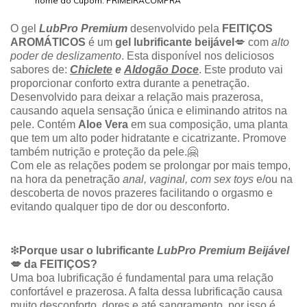
nome do Cupom: PRIMEIRACOMPRA
O gel
LubPro Premium
desenvolvido pela
FEITIÇOS
AROMÁTICOS
é um
gel lubrificante beijável
💋 com
alto
poder de deslizamento
. Esta disponível nos deliciosos
sabores de:
Chiclete
e
Aldogão Doce
. Este produto vai
proporcionar conforto extra durante a penetração.
Desenvolvido para deixar a relação mais prazerosa,
causando aquela sensação única e eliminando atritos na
pele. Contém
Aloe Vera
em sua composição, uma planta
que tem um alto poder hidratante e cicatrizante. Promove
também nutrição e proteção da pele.🤗
Com ele as relações podem se prolongar por mais tempo,
na hora da penetração
anal, vaginal, com sex toys
e/ou na
descoberta de novos prazeres facilitando o orgasmo e
evitando qualquer tipo de dor ou desconforto.
❇
Porque usar o lubrificante
LubPro Premium Beijável
💋 da FEITIÇOS?
Uma boa lubrificação é fundamental para uma relação
confortável e prazerosa. A falta dessa lubrificação causa
muito desconforto, dores e até sangramento, por isso é