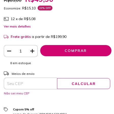
R$65,00
R$15,10
Economize:
23
% OFF
12
x de
R$5,08
Ver mais detalhes
Frete grátis
a partir de
R$199,90
8
em estoque
ALTERAR CEP
Entregas para o CEP:
Meios de envio
CALCULAR
Não sei meu CEP
Cupom 5% off