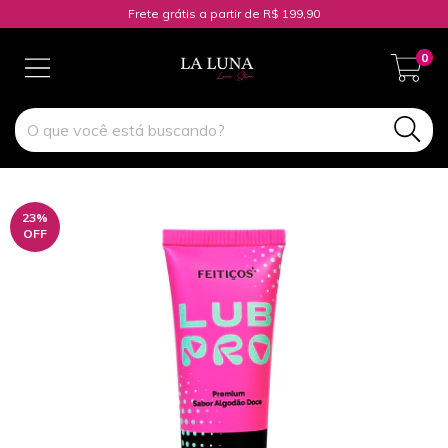
Frete grátis a partir de R$ 199,90
0
23
%
OFF