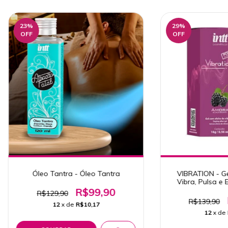
23
%
29
%
OFF
OFF
Óleo Tantra - Óleo Tantra
VIBRATION - Ge
Vibra, Pulsa e
Am
R$99,90
R$129,90
R$139,90
12
x de
R$10,17
12
x de