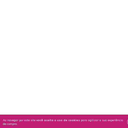
Ao navegar por este site
você aceita o uso de cookies
para agilizar a sua experiência
de compra.