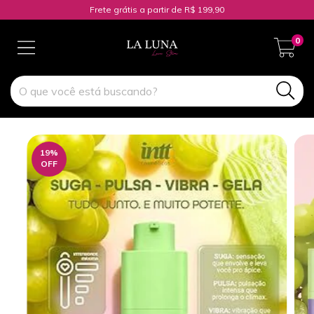
Frete grátis a partir de R$ 199,90
0
19
%
OFF