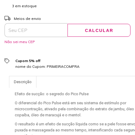
3
em estoque
ALTERAR CEP
Entregas para o CEP:
Meios de envio
CALCULAR
Não sei meu CEP
Cupom 5% off
nome do Cupom: PRIMEIRACOMPRA
Descrição
Efeito de sucção: o segredo do Pico Pulse
O diferencial do Pico Pulse está em seu sistema de estímulo por
microcontração, ativado pela combinação do extrato de jambu, óleo
copaíba, óleo de maracujá e o mentol.
O resultado é um efeito de sucção líquida como se a pele fosse envo
puxada e massageada ao mesmo tempo, intensificando cada segun