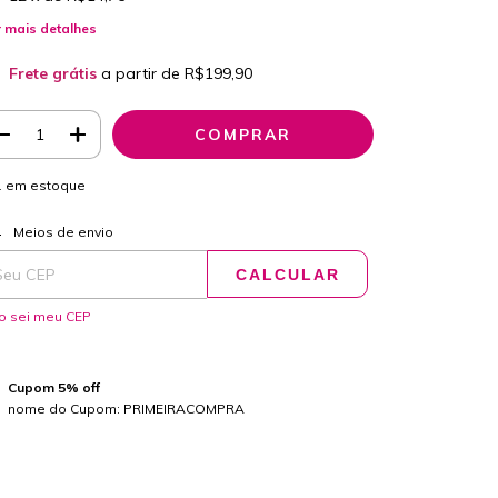
 mais detalhes
Frete grátis
a partir de
R$199,90
1
em estoque
ALTERAR CEP
regas para o CEP:
Meios de envio
CALCULAR
o sei meu CEP
Cupom 5% off
nome do Cupom: PRIMEIRACOMPRA