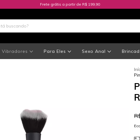
Frete grátis a partir de R$ 199,90
Vibradores
Para Eles
Sexo Anal
Brincad
Iní
Pi
P
R
R
Ec