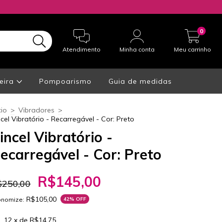
0
Atendimento
Minha conta
Meu carrinho
eira
Pompoarismo
Guia de medidas
cio
>
Vibradores
>
ncel Vibratório - Recarregável - Cor: Preto
incel Vibratório -
ecarregável - Cor: Preto
R$145,00
$250,00
R$105,00
onomize:
42
% OFF
12
x de
R$14,75