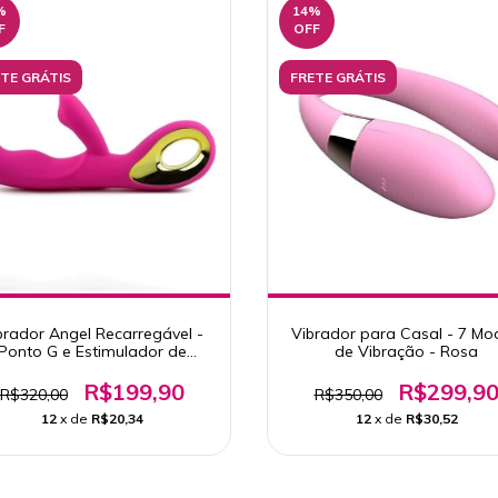
%
14
%
F
OFF
TE GRÁTIS
FRETE GRÁTIS
brador Angel Recarregável -
Vibrador para Casal - 7 Mo
Ponto G e Estimulador de
de Vibração - Rosa
Clitóris
R$199,90
R$299,9
R$320,00
R$350,00
12
x de
R$20,34
12
x de
R$30,52