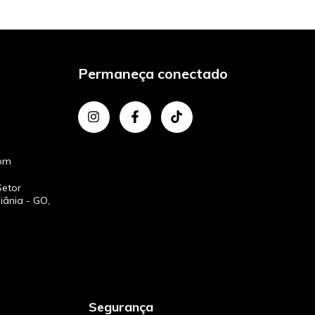
Permaneça conectado
com
Setor
iânia - GO,
Segurança