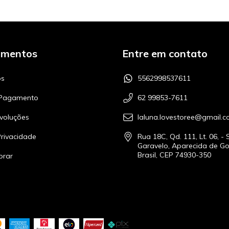
amentos
Entre em contato
s
5562998537611
 Pagamento
62 99853-7611
voluções
laluna.lovestoree@gmail.
Privacidade
Rua 18C, Qd. 111, Lt. 06, - 
Garavelo, Aparecida de Go
Brasil, CEP 74930-350
rar