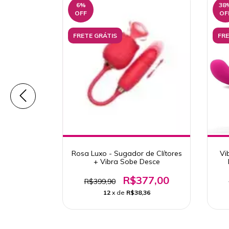
6
%
38
OFF
OF
FRETE GRÁTIS
FRE
uper Luxo
Rosa Luxo - Sugador de Clítores
Vi
el
+ Vibra Sobe Desce
49,90
R$377,00
R$399,90
25
12
x de
R$38,36