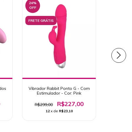
24
%
39
%
OFF
OFF
FRETE GRÁTIS
FRETE GRÁ
dos
Vibrador Rabbit Ponto G - Com
Vibrador 
Estimulador - Cor: Pink
Ponto 
0
R$227,00
R$299,00
R$327,
12
x de
R$23,10
1