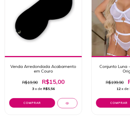
Venda Arredondada Acabamento
Conjunto Luna 
em Couro
Orig
R$15,00
R$19,90
R$199,90
3
x de
R$5,56
12
x de
COMPRAR