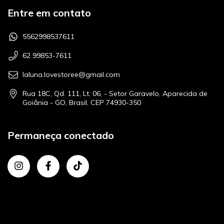
Entre em contato
5562998537611
62 99853-7611
laluna.lovestoree@gmail.com
Rua 18C, Qd. 111, Lt. 06, - Setor Garavelo, Aparecida de
Goiânia - GO, Brasil, CEP 74930-350
Permaneça conectado