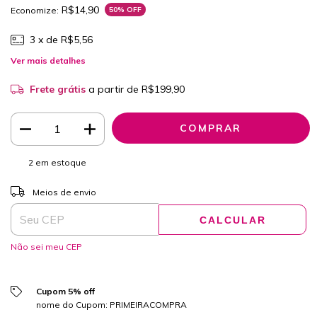
R$14,90
Economize:
50
% OFF
3
x de
R$5,56
Ver mais detalhes
Frete grátis
a partir de
R$199,90
2
em estoque
ALTERAR CEP
Entregas para o CEP:
Meios de envio
CALCULAR
Não sei meu CEP
Cupom 5% off
nome do Cupom: PRIMEIRACOMPRA