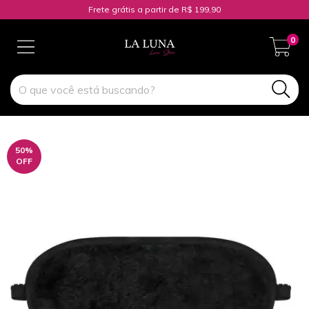
Frete grátis a partir de R$ 199,90
0
50
%
OFF